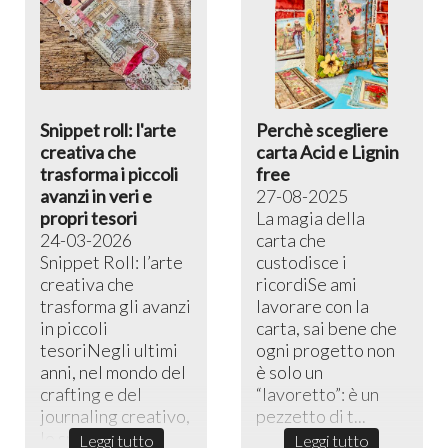
Snippet roll: l'arte
Perchè scegliere
creativa che
carta Acid e Lignin
trasforma i piccoli
free
avanzi in veri e
27-08-2025
propri tesori
La magia della
24-03-2026
carta che
Snippet Roll: l’arte
custodisce i
creativa che
ricordiSe ami
trasforma gli avanzi
lavorare con la
in piccoli
carta, sai bene che
tesoriNegli ultimi
ogni progetto non
anni, nel mondo del
è solo un
crafting e del
“lavoretto”: è un
journaling creativo,
pezzetto di t...
lo sni...
Leggi tutto
Leggi tutto