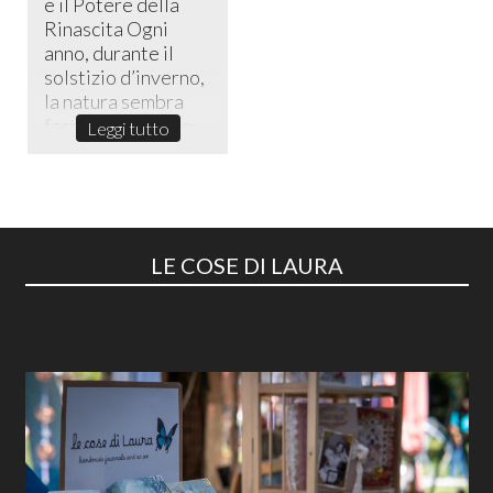
e il Potere della
Rinascita ​Ogni
anno, durante il
solstizio d’inverno,
la natura sembra
fermarsi in un sile...
Leggi tutto
LE COSE DI LAURA