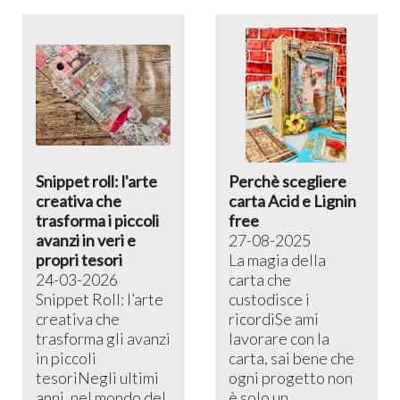
Snippet roll: l'arte
Perchè scegliere
creativa che
carta Acid e Lignin
trasforma i piccoli
free
avanzi in veri e
27-08-2025
propri tesori
La magia della
24-03-2026
carta che
Snippet Roll: l’arte
custodisce i
creativa che
ricordiSe ami
trasforma gli avanzi
lavorare con la
in piccoli
carta, sai bene che
tesoriNegli ultimi
ogni progetto non
anni, nel mondo del
è solo un