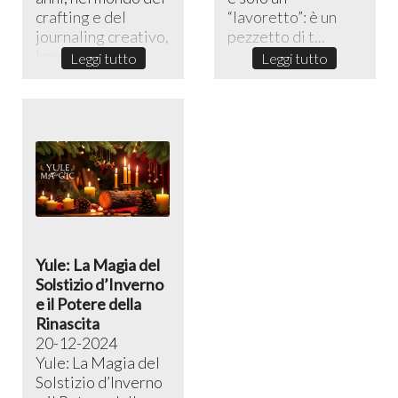
crafting e del
“lavoretto”: è un
journaling creativo,
pezzetto di t...
lo sni...
Leggi tutto
Leggi tutto
Yule: La Magia del
Solstizio d’Inverno
e il Potere della
Rinascita
20-12-2024
Yule: La Magia del
Solstizio d’Inverno