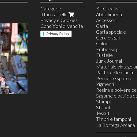
Categorie
Kit Creativi
Il tuo carrello
Abbellimenti
Privacy e Cookies
Accessori
Condizioni di vendita
Carta
Carta speciale
Privacy Policy
Cere e sigilli
Colori
Embossing
Fustelle
Junk Journal
Materiale vintage or
Paste, colle e finitu
Pennelli e spatole
Pigmenti
Resina e polvere c
Sagome e basi da d
Stampi
Stencil
Tessuti
Timbri e tamponi
Timbri
La Bottega Arcana
Tamponi
Buoni Regalo