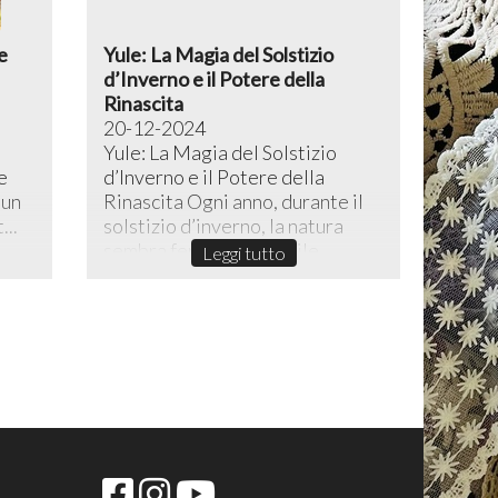
e
Yule: La Magia del Solstizio
d’Inverno e il Potere della
Rinascita
20-12-2024
Yule: La Magia del Solstizio
e
d’Inverno e il Potere della
 un
Rinascita ​Ogni anno, durante il
...
solstizio d’inverno, la natura
sembra fermarsi in un sile...
Leggi tutto