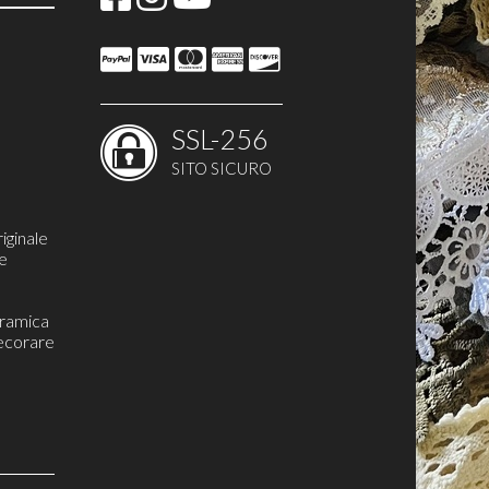
SSL-256
SITO SICURO
iginale
re
eramica
ecorare