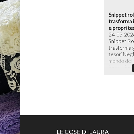
Snippet rol
trasforma i 
e propri te
24-03-202
Snippet Rol
trasforma g
tesoriNegli
mondo del c
journaling c
LE COSE DI LAURA