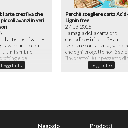
l: l'arte creativa che
Perchè scegliere carta Acid 
piccoli avanzi in veri
Lignin free
sori
27-08-2025
6
La magia della carta che
l: l’arte creativa che
custodisce i ricordiSe ami
li avanzi in piccoli
lavorare con la carta, sai ben
 ultimi anni, nel
che ogni progetto non è solo
rafting e del
“lavoretto”: è un pezzetto di t
reativo, lo sni...
Leggi tutto
Leggi tutto
Negozio
Prodotti