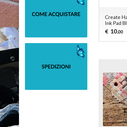
Create H
Ink Pad B
10
€
,00