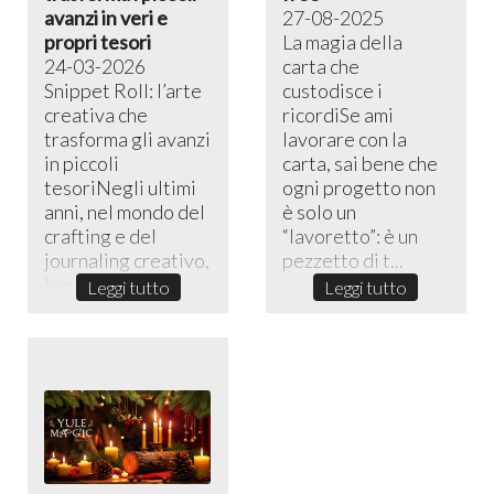
avanzi in veri e
27-08-2025
propri tesori
La magia della
24-03-2026
carta che
Snippet Roll: l’arte
custodisce i
creativa che
ricordiSe ami
trasforma gli avanzi
lavorare con la
in piccoli
carta, sai bene che
tesoriNegli ultimi
ogni progetto non
anni, nel mondo del
è solo un
crafting e del
“lavoretto”: è un
journaling creativo,
pezzetto di t...
lo sni...
Leggi tutto
Leggi tutto