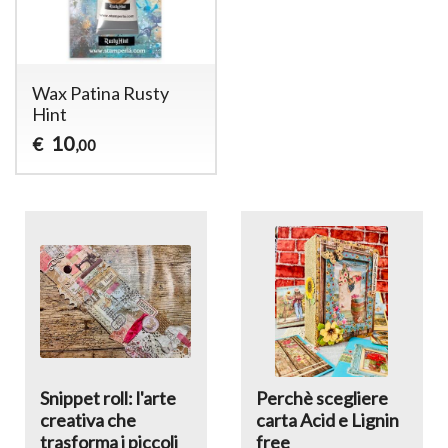
Wax Patina Rusty
Hint
10
€
,00
Snippet roll: l'arte
Perchè scegliere
creativa che
carta Acid e Lignin
trasforma i piccoli
free