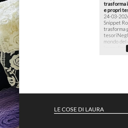
trasforma i 
e propri te
24-03-202
Snippet Rol
trasforma g
tesoriNegli
mondo del c
journaling c
LE COSE DI LAURA