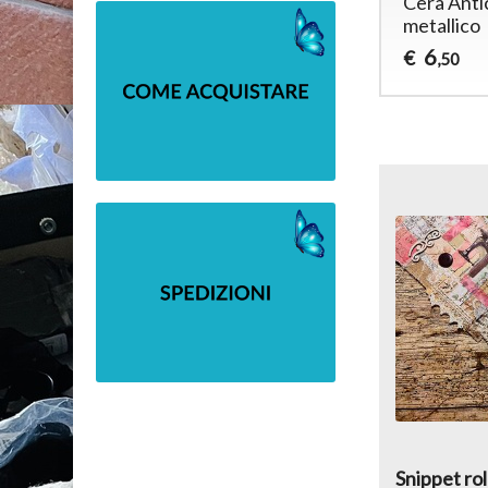
Cera Anti
metallico
6
€
,50
Snippet rol