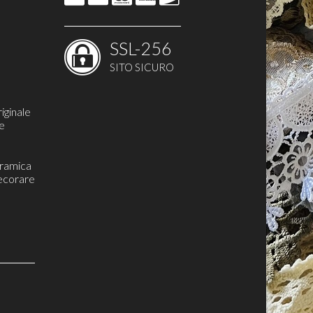
SSL-256
SITO SICURO
iginale
re
eramica
ecorare