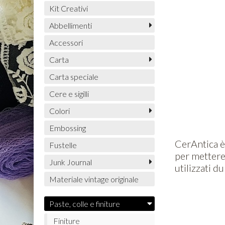
Kit Creativi
Abbellimenti
Accessori
Carta
Carta speciale
Cere e sigilli
Colori
Embossing
CerAntica è 
Fustelle
per mettere 
Junk Journal
utilizzati d
Materiale vintage originale
Paste, colle e finiture
Finiture