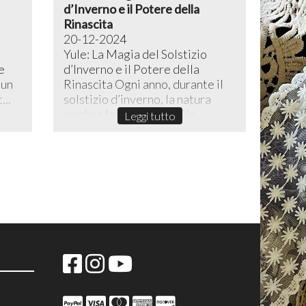
d’Inverno e il Potere della
Rinascita
20-12-2024
Yule: La Magia del Solstizio
e
d’Inverno e il Potere della
 un
Rinascita ​Ogni anno, durante il
...
solstizio d’inverno, la natura
sembra fermarsi in un sile...
Leggi tutto