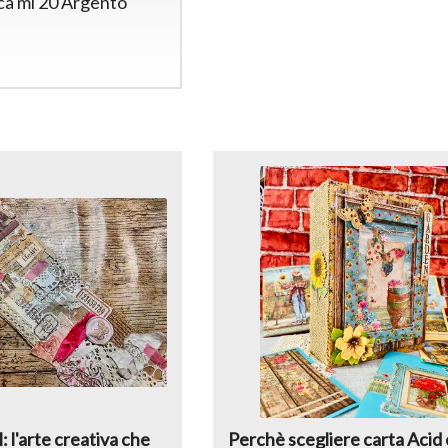
ca ml 20 Argento
l: l'arte creativa che
Perchè scegliere carta Acid 