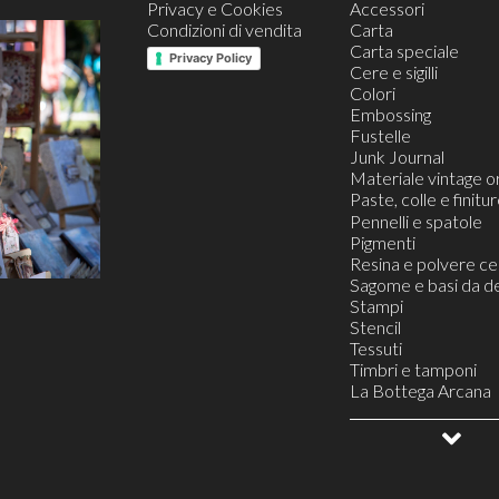
Privacy e Cookies
Accessori
Condizioni di vendita
Carta
Carta speciale
Privacy Policy
Cere e sigilli
Colori
Embossing
Fustelle
Junk Journal
Materiale vintage or
Paste, colle e finitu
Finiture
Pennelli e spatole
Paste
Pigmenti
Colle
Resina e polvere c
Sagome e basi da d
Stampi
Stencil
Tessuti
Timbri e tamponi
La Bottega Arcana
Buoni Regalo