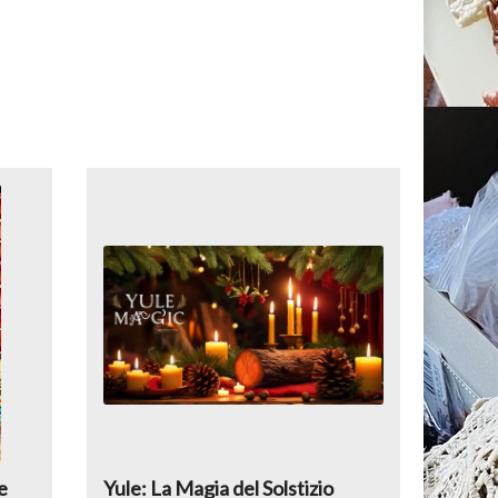
e
Yule: La Magia del Solstizio