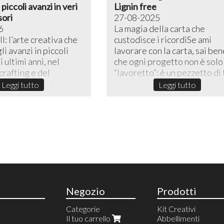
piccoli avanzi in veri
Lignin free
sori
27-08-2025
6
La magia della carta che
l: l’arte creativa che
custodisce i ricordiSe ami
li avanzi in piccoli
lavorare con la carta, sai ben
 ultimi anni, nel
che ogni progetto non è solo
rafting e del
“lavoretto”: è un pezzetto di t
reativo, lo sni...
Leggi tutto
Leggi tutto
Negozio
Prodotti
Categorie
Kit Creativi
Il tuo carrello
Abbellimenti