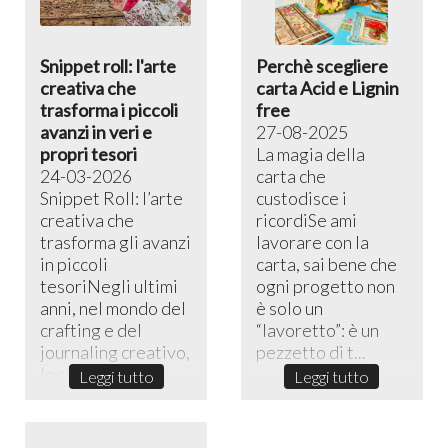
Snippet roll: l'arte
Perchè scegliere
creativa che
carta Acid e Lignin
trasforma i piccoli
free
avanzi in veri e
27-08-2025
propri tesori
La magia della
24-03-2026
carta che
Snippet Roll: l’arte
custodisce i
creativa che
ricordiSe ami
trasforma gli avanzi
lavorare con la
in piccoli
carta, sai bene che
tesoriNegli ultimi
ogni progetto non
anni, nel mondo del
è solo un
crafting e del
“lavoretto”: è un
journaling creativo,
pezzetto di t...
lo sni...
Leggi tutto
Leggi tutto