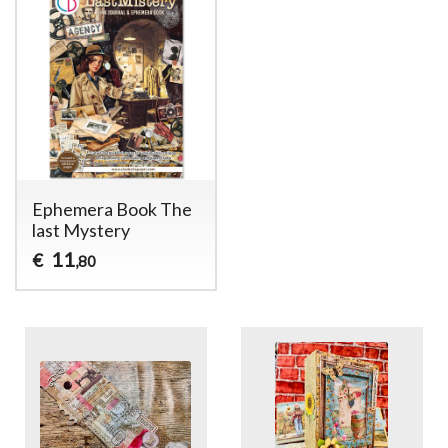
Ephemera Book The
last Mystery
11
€
,80