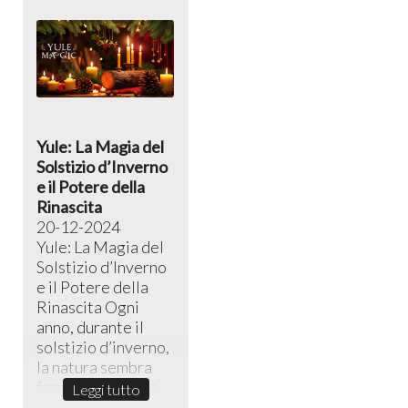
Yule: La Magia del
Solstizio d’Inverno
e il Potere della
Rinascita
20-12-2024
Yule: La Magia del
Solstizio d’Inverno
e il Potere della
Rinascita ​Ogni
anno, durante il
solstizio d’inverno,
la natura sembra
fermarsi in un sile...
Leggi tutto