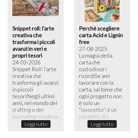
Snippet roll: l'arte
Perchè scegliere
creativa che
carta Acid e Lignin
trasforma i piccoli
free
avanzi in veri e
27-08-2025
propri tesori
La magia della
24-03-2026
carta che
Snippet Roll: l’arte
custodisce i
creativa che
ricordiSe ami
trasforma gli avanzi
lavorare con la
in piccoli
carta, sai bene che
tesoriNegli ultimi
ogni progetto non
anni, nel mondo del
è solo un
crafting e del
“lavoretto”: è un
journaling creativo,
pezzetto di t...
lo sni...
Leggi tutto
Leggi tutto