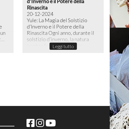
d’Inverno e il Potere della
Rinascita
20-12-2024
Yule: La Magia del Solstizio
e
d’Inverno e il Potere della
 un
Rinascita ​Ogni anno, durante il
...
solstizio d’inverno, la natura
sembra fermarsi in un sile...
Leggi tutto