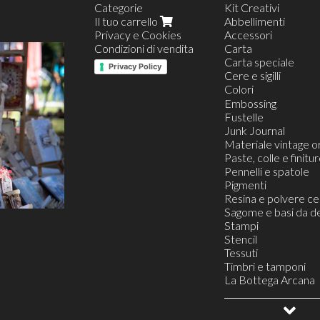
Categorie
Kit Creativi
Il tuo carrello
Abbellimenti
Privacy e Cookies
Accessori
Condizioni di vendita
Carta
Carta speciale
Privacy Policy
Cere e sigilli
Colori
Aquacolor
Embossing
Acrilici
Fustelle
Junk Journal
Materiale vintage or
Paste, colle e finitu
Pennelli e spatole
Pigmenti
Resina e polvere c
Sagome e basi da d
Stampi
Stencil
Tessuti
Timbri e tamponi
La Bottega Arcana
Buoni Regalo