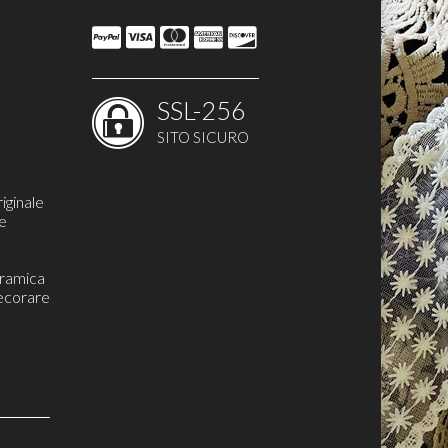
SSL-256
SITO SICURO
iginale
re
eramica
ecorare