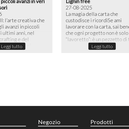
piccoli avanzi in veri
Lignin free
sori
27-08-2025
6
La magia della carta che
l: l’arte creativa che
custodisce i ricordiSe ami
li avanzi in piccoli
lavorare con la carta, sai ben
 ultimi anni, nel
che ogni progetto non è solo
rafting e del
“lavoretto”: è un pezzetto di t
reativo, lo sni...
Leggi tutto
Leggi tutto
Negozio
Prodotti