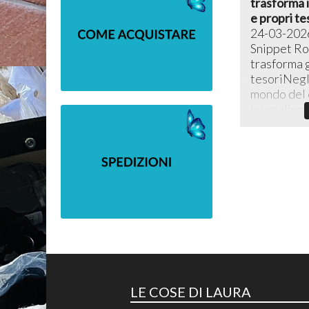
trasforma i 
e propri te
24-03-202
Snippet Rol
trasforma g
tesoriNegli
mondo del c
journaling c
LE COSE DI LAURA