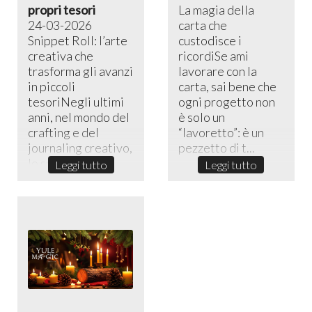
propri tesori
La magia della
24-03-2026
carta che
Snippet Roll: l’arte
custodisce i
creativa che
ricordiSe ami
trasforma gli avanzi
lavorare con la
in piccoli
carta, sai bene che
tesoriNegli ultimi
ogni progetto non
anni, nel mondo del
è solo un
crafting e del
“lavoretto”: è un
journaling creativo,
pezzetto di t...
lo sni...
Leggi tutto
Leggi tutto