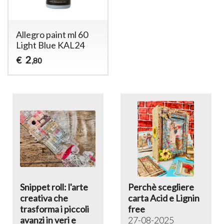
Allegro paint ml 60
Light Blue KAL24
2
€
,80
Snippet roll: l'arte
Perchè scegliere
creativa che
carta Acid e Lignin
trasforma i piccoli
free
avanzi in veri e
27-08-2025