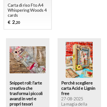
Carta di riso Fto A4
Whispering Woods 4
cards
2
€
,20
Snippet roll: l'arte
Perchè scegliere
creativa che
carta Acid e Lignin
trasforma i piccoli
free
avanzi in veri e
27-08-2025
propri tesori
La magia della