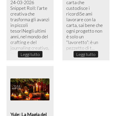
24-03-2026
carta che
Snippet Roll: l’arte
custodisce i
creativa che
ricordiSe ami
trasforma gli avanzi
lavorare con la
in piccoli
carta, sai bene che
tesoriNegli ultimi
ogni progetto non
anni, nel mondo del
è solo un
crafting e del
“lavoretto”: è un
journaling creativo,
pezzetto di t...
lo sni...
Leggi tutto
Leggi tutto
Yule: La Magia del