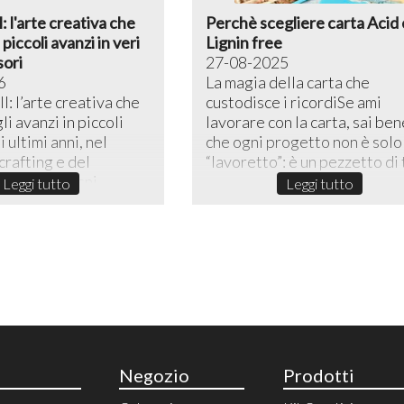
l: l'arte creativa che
Perchè scegliere carta Acid 
piccoli avanzi in veri
Lignin free
sori
27-08-2025
6
La magia della carta che
l: l’arte creativa che
custodisce i ricordiSe ami
li avanzi in piccoli
lavorare con la carta, sai ben
 ultimi anni, nel
che ogni progetto non è solo
rafting e del
“lavoretto”: è un pezzetto di t
reativo, lo sni...
Leggi tutto
Leggi tutto
Negozio
Prodotti