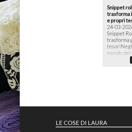
Snippet rol
trasforma i 
e propri te
24-03-202
Snippet Rol
trasforma g
tesoriNegli
mondo del c
journaling c
LE COSE DI LAURA