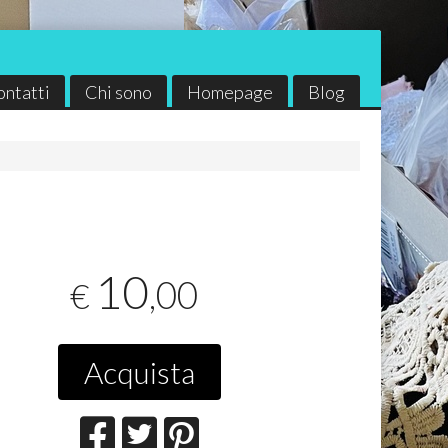
ontatti
Chi sono
Homepage
Blog
ia
I Nastri di Mirta
ITD Collection
10
,00
€
Acquista