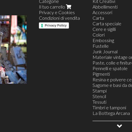
Categorie
Kit Creativi
Il tuo carrello
Abbellimenti
Privacy e Cookies
Accessori
Condizioni di vendita
Carta
Carta speciale
Privacy Policy
Cere e sigilli
Colori
Embossing
Fustelle
Junk Journal
Materiale vintage or
Paste, colle e finitu
Pennelli e spatole
Pigmenti
Resina e polvere c
Sagome e basi da d
Stampi
Stencil
Tessuti
Timbri e tamponi
La Bottega Arcana
Buoni Regalo