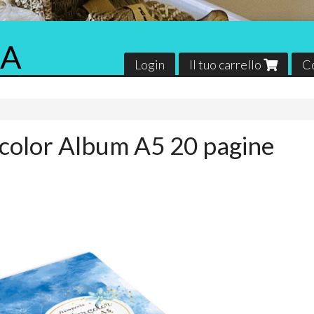
RA
Login
Il tuo carrello
C
color Album A5 20 pagine
Florence
Il mondo di Ga