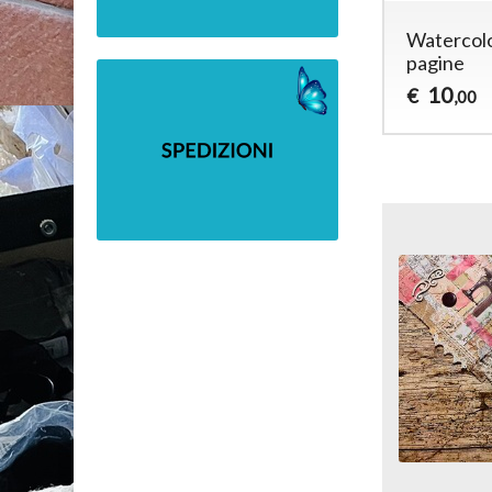
Watercolo
pagine
10
€
,00