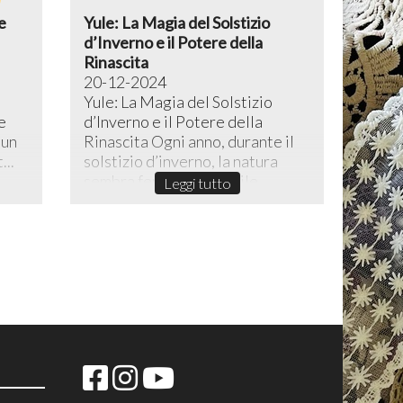
e
Yule: La Magia del Solstizio
d’Inverno e il Potere della
Rinascita
20-12-2024
Yule: La Magia del Solstizio
e
d’Inverno e il Potere della
 un
Rinascita ​Ogni anno, durante il
...
solstizio d’inverno, la natura
sembra fermarsi in un sile...
Leggi tutto