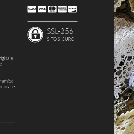
SSL-256
SITO SICURO
iginale
re
eramica
ecorare