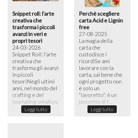
Snippet roll: l'arte
Perchè scegliere
creativa che
carta Acid e Lignin
trasforma i piccoli
free
avanzi in veri e
27-08-2025
propri tesori
La magia della
24-03-2026
carta che
Snippet Roll: l’arte
custodisce i
creativa che
ricordiSe ami
trasforma gli avanzi
lavorare con la
in piccoli
carta, sai bene che
tesoriNegli ultimi
ogni progetto non
anni, nel mondo del
è solo un
crafting e del
“lavoretto”: è un
journaling creativo,
pezzetto di t...
lo sni...
Leggi tutto
Leggi tutto