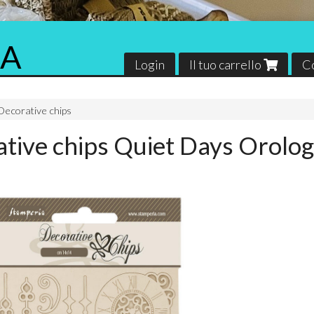
RA
Login
Il tuo carrello
C
Decorative chips
tive chips Quiet Days Orologi
Florence
Il mondo di Ga