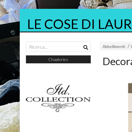
LE COSE DI LAU
Abbellimenti
Decora
am
Chapteries
Ciao Bella