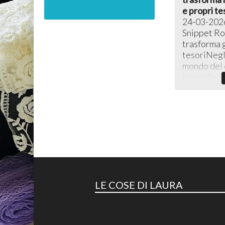
e propri te
24-03-202
Snippet Rol
trasforma g
tesoriNegli
mondo del c
journaling c
LE COSE DI LAURA