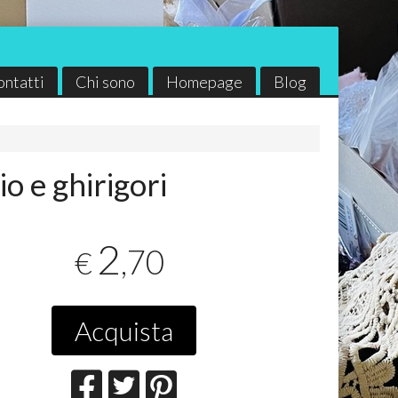
ontatti
Chi sono
Homepage
Blog
o e ghirigori
ia
I Nastri di Mirta
ITD Collection
2
,70
€
Acquista