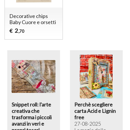
Decorative chips
Baby Cuore e orsetti
2
€
,70
Snippet roll: l'arte
Perchè scegliere
creativa che
carta Acid e Lignin
trasforma i piccoli
free
avanzi in veri e
27-08-2025
propri tesori
La magia della