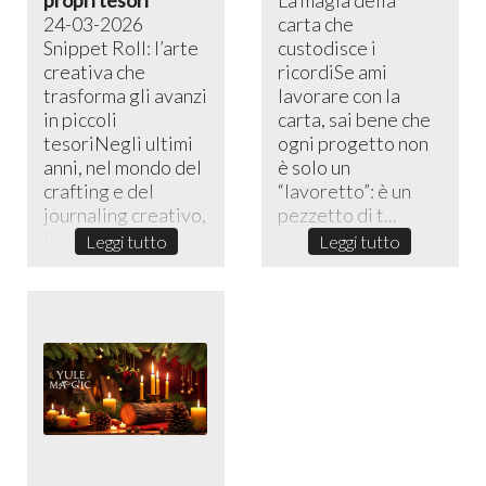
24-03-2026
carta che
Snippet Roll: l’arte
custodisce i
creativa che
ricordiSe ami
trasforma gli avanzi
lavorare con la
in piccoli
carta, sai bene che
tesoriNegli ultimi
ogni progetto non
anni, nel mondo del
è solo un
crafting e del
“lavoretto”: è un
journaling creativo,
pezzetto di t...
lo sni...
Leggi tutto
Leggi tutto